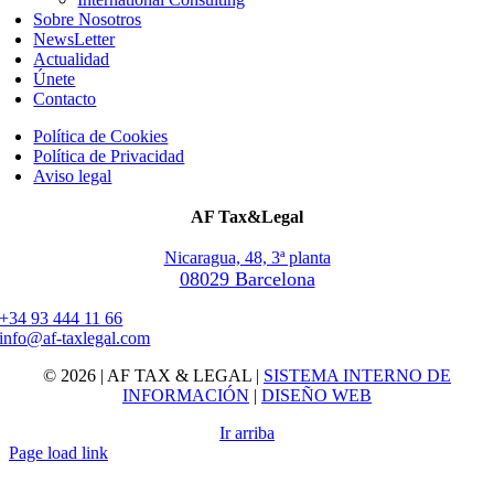
Sobre Nosotros
NewsLetter
Actualidad
Únete
Contacto
Política de Cookies
Política de Privacidad
Aviso legal
AF Tax&Legal
Nicaragua, 48, 3ª planta
08029 Barcelona
+34 93 444 11 66
info@af-taxlegal.com
© 2026 | AF TAX & LEGAL |
SISTEMA INTERNO DE
INFORMACIÓN
|
DISEÑO WEB
Ir arriba
Page load link