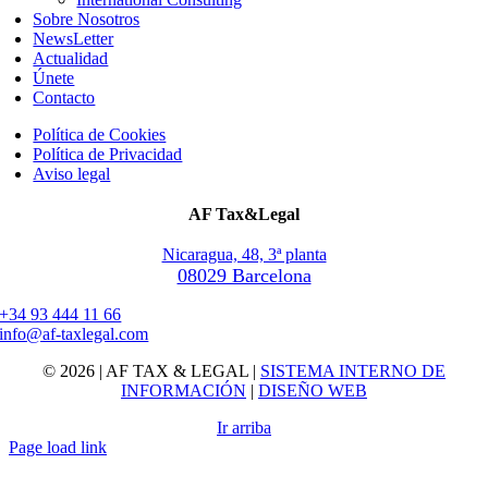
Sobre Nosotros
NewsLetter
Actualidad
Únete
Contacto
Política de Cookies
Política de Privacidad
Aviso legal
AF Tax&Legal
Nicaragua, 48, 3ª planta
08029 Barcelona
+34 93 444 11 66
info@af-taxlegal.com
© 2026 | AF TAX & LEGAL |
SISTEMA INTERNO DE
INFORMACIÓN
|
DISEÑO WEB
Ir arriba
Page load link