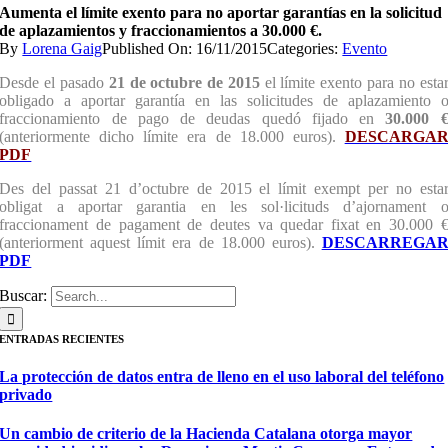
Aumenta el límite exento para no aportar garantías en la solicitud
de aplazamientos y fraccionamientos a 30.000 €.
By
Lorena Gaig
Published On: 16/11/2015
Categories:
Evento
Desde el pasado
21 de octubre de 2015
el límite exento para no esta
obligado a aportar garantía en las solicitudes de aplazamiento 
fraccionamiento de pago de deudas quedó fijado en
30.000 
(anteriormente dicho límite era de 18.000 euros).
DESCARGA
PDF
Des del passat 21 d’octubre de 2015 el límit exempt per no esta
obligat a aportar garantia en les sol·licituds d’ajornament 
fraccionament de pagament de deutes va quedar fixat en 30.000 
(anteriorment aquest límit era de 18.000 euros).
DESCARREGA
PDF
Buscar:
ENTRADAS RECIENTES
La protección de datos entra de lleno en el uso laboral del teléfono
privado
Un cambio de criterio de la Hacienda Catalana otorga mayor