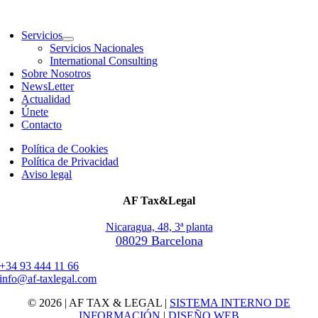
Servicios
Servicios Nacionales
International Consulting
Sobre Nosotros
NewsLetter
Actualidad
Únete
Contacto
Política de Cookies
Política de Privacidad
Aviso legal
AF Tax&Legal
Nicaragua, 48, 3ª planta
08029 Barcelona
+34 93 444 11 66
info@af-taxlegal.com
© 2026 | AF TAX & LEGAL |
SISTEMA INTERNO DE
INFORMACIÓN
|
DISEÑO WEB