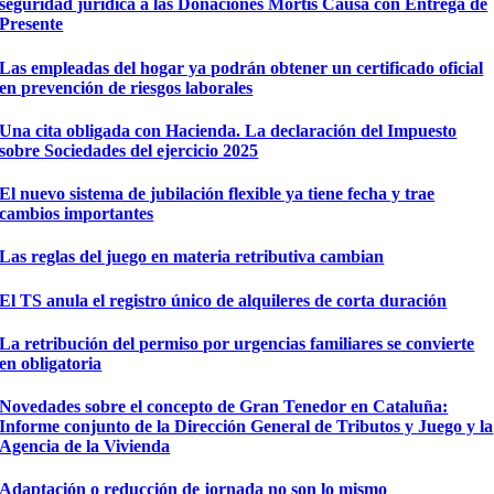
seguridad juridica a las Donaciones Mortis Causa con Entrega de
Presente
Las empleadas del hogar ya podrán obtener un certificado oficial
en prevención de riesgos laborales
Una cita obligada con Hacienda. La declaración del Impuesto
sobre Sociedades del ejercicio 2025
El nuevo sistema de jubilación flexible ya tiene fecha y trae
cambios importantes
Las reglas del juego en materia retributiva cambian
El TS anula el registro único de alquileres de corta duración
La retribución del permiso por urgencias familiares se convierte
en obligatoria
Novedades sobre el concepto de Gran Tenedor en Cataluña:
Informe conjunto de la Dirección General de Tributos y Juego y la
Agencia de la Vivienda
Adaptación o reducción de jornada no son lo mismo